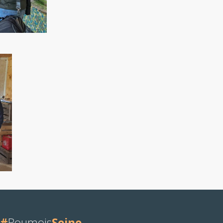
#
Roumois
Seine