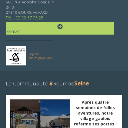
666, rue Adolphe Coquelin
BP 3
27310 BOURG ACHARD
Tél. : 02 32 57 95 28
CONTACT
Logo et
charte graphique
La Communauté
#
Roumois
Seine
Après quatre
semaines de folles
aventures, notre
village gaulois
referme ses portes !