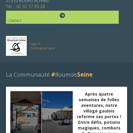
27310 BOURG ACHARD
Tél. : 02 32 57 95 28
CONTACT
Logo et
charte graphique
La Communauté
#
Roumois
Seine
Après quatre
semaines de folles
aventures, notre
village gaulois
referme ses portes !
Entre défis, potions
magiques, combats