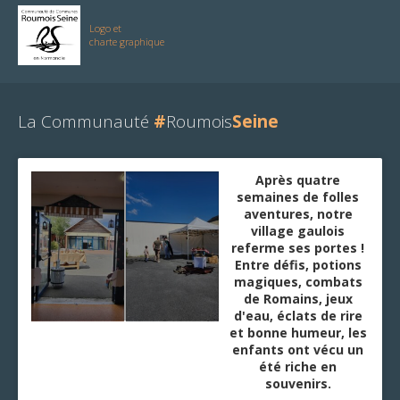
Logo et
charte graphique
La Communauté
#
Roumois
Seine
Après quatre
semaines de folles
aventures, notre
village gaulois
referme ses portes !
Entre défis, potions
magiques, combats
de Romains, jeux
d'eau, éclats de rire
et bonne humeur, les
enfants ont vécu un
été riche en
souvenirs.