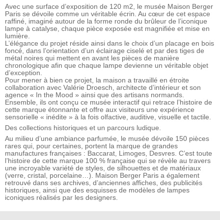
Avec une surface d’exposition de 120 m2, le musée Maison Berger
Paris se dévoile comme un véritable écrin. Au cœur de cet espace
raffiné, imaginé autour de la forme ronde du brûleur de l’iconique
lampe à catalyse, chaque pièce exposée est magnifiée et mise en
lumière.
L’élégance du projet réside ainsi dans le choix d’un placage en bois
foncé, dans l’orientation d’un éclairage ciselé et par des tiges de
métal noires qui mettent en avant les pièces de manière
chronologique afin que chaque lampe devienne un véritable objet
d’exception.
Pour mener à bien ce projet, la maison a travaillé en étroite
collaboration avec Valérie Droesch, architecte d’intérieur et son
agence « In the Mood » ainsi que des artisans normands.
Ensemble, ils ont conçu ce musée interactif qui retrace l’histoire de
cette marque étonnante et offre aux visiteurs une expérience
sensorielle « inédite » à la fois olfactive, auditive, visuelle et tactile.
Des collections historiques et un parcours ludique.
Au milieu d’une ambiance parfumée, le musée dévoile 150 pièces
rares qui, pour certaines, portent la marque de grandes
manufactures françaises : Baccarat, Limoges, Desvres. C’est toute
l’histoire de cette marque 100 % française qui se révèle au travers
une incroyable variété de styles, de silhouettes et de matériaux
(verre, cristal, porcelaine…). Maison Berger Paris a également
retrouvé dans ses archives, d’anciennes affiches, des publicités
historiques, ainsi que des esquisses de modèles de lampes
iconiques réalisés par les designers.