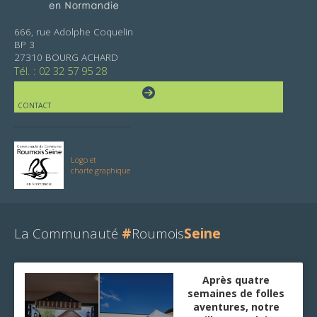
666, rue Adolphe Coquelin
BP 3
27310 BOURG ACHARD
Tél. : 02 32 57 95 28
CONTACT
Logo et
charte graphique
La Communauté
#
Roumois
Seine
Après quatre
semaines de folles
aventures, notre