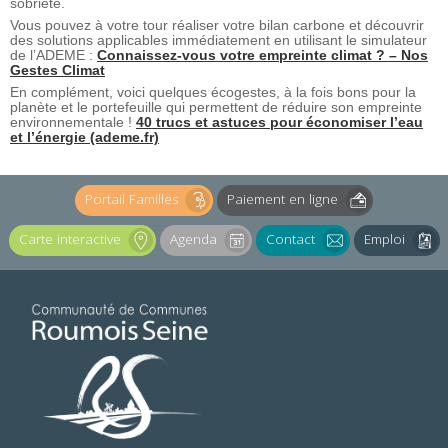
sobriété.
Vous pouvez à votre tour réaliser votre bilan carbone et découvrir
des solutions applicables immédiatement en utilisant le simulateur
de l’ADEME :
Connaissez-vous votre empreinte climat ? – Nos
Gestes Climat
En complément, voici quelques écogestes, à la fois bons pour la
planète et le portefeuille qui permettent de réduire son empreinte
environnementale !
40 trucs et astuces pour économiser l’eau
et l’énergie (ademe.fr)
Portail Familles
Paiement en ligne
Carte interactive
Agenda
Contact
Emploi