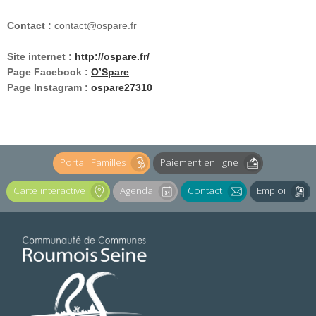
Contact :
contact@ospare.fr
Site internet :
http://ospare.fr/
Page Facebook :
O’Spare
Page Instagram :
ospare27310
Portail Familles
Paiement en ligne
Carte interactive
Agenda
Contact
Emploi