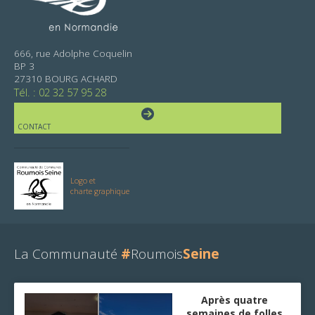
666, rue Adolphe Coquelin
BP 3
27310 BOURG ACHARD
Tél. : 02 32 57 95 28
CONTACT
Logo et
charte graphique
La Communauté
#
Roumois
Seine
Après quatre
semaines de folles