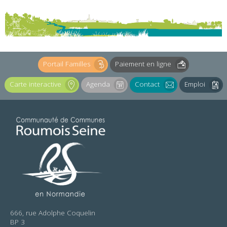
Portail Familles
Paiement en ligne
Carte interactive
Agenda
Contact
Emploi
666, rue Adolphe Coquelin
BP 3