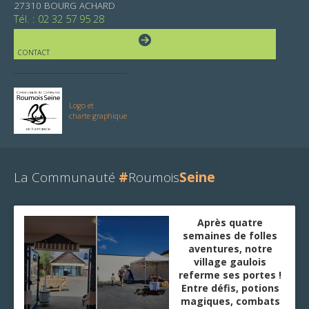
27310 BOURG ACHARD
Tél. : 02 32 57 95 28
CONTACT
Logo et
charte graphique
La Communauté
#
Roumois
Seine
Après quatre
semaines de folles
aventures, notre
village gaulois
referme ses portes !
Entre défis, potions
magiques, combats