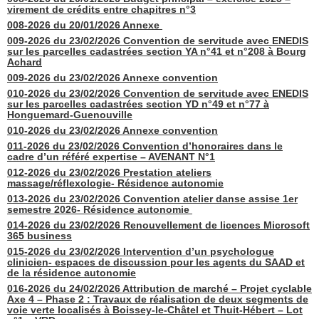
virement de crédits entre chapitres n°3
008-2026 du 20/01/2026 Annexe
009-2026 du 23/02/2026 Convention de servitude avec ENEDIS
sur les parcelles cadastrées section YA n°41 et n°208 à Bourg
Achard
009-2026 du 23/02/2026 Annexe convention
010-2026 du 23/02/2026 Convention de servitude avec ENEDIS
sur les parcelles cadastrées section YD n°49 et n°77 à
Honguemard-Guenouville
010-2026 du 23/02/2026 Annexe convention
011-2026 du 23/02/2026 Convention d’honoraires dans le
cadre d’un référé expertise – AVENANT N°1
012-2026 du 23/02/2026 Prestation ateliers
massage/réflexologie- Résidence autonomie
013-2026 du 23/02/2026 Convention atelier danse assise 1er
semestre 2026- Résidence autonomie
014-2026 du 23/02/2026 Renouvellement de licences Microsoft
365 business
015-2026 du 23/02/2026 Intervention d’un psychologue
clinicien- espaces de discussion pour les agents du SAAD et
de la résidence autonomie
016-2026 du 24/02/2026 Attribution de marché – Projet cyclable
Axe 4 – Phase 2 : Travaux de réalisation de deux segments de
voie verte localisés à Boissey-le-Châtel et Thuit-Hébert – Lot