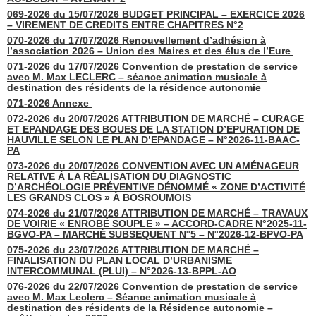
069-2026 du 15/07/2026 BUDGET PRINCIPAL – EXERCICE 2026
– VIREMENT DE CREDITS ENTRE CHAPITRES N°2
070-2026 du 17/07/2026 Renouvellement d’adhésion à
l’association 2026 – Union des Maires et des élus de l’Eure
071-2026 du 17/07/2026 Convention de prestation de service
avec M. Max LECLERC – séance animation musicale à
destination des résidents de la résidence autonomie
071-2026 Annexe
072-2026 du 20/07/2026 ATTRIBUTION DE MARCHÉ – CURAGE
ET EPANDAGE DES BOUES DE LA STATION D’EPURATION DE
HAUVILLE SELON LE PLAN D’EPANDAGE – N°2026-11-BAAC-
PA
073-2026 du 20/07/2026 CONVENTION AVEC UN AMÉNAGEUR
RELATIVE À LA RÉALISATION DU DIAGNOSTIC
D’ARCHÉOLOGIE PRÉVENTIVE DÉNOMMÉ « ZONE D’ACTIVITÉ
LES GRANDS CLOS » À BOSROUMOIS
074-2026 du 21/07/2026 ATTRIBUTION DE MARCHÉ – TRAVAUX
DE VOIRIE « ENROBÉ SOUPLE » – ACCORD-CADRE N°2025-11-
BGVO-PA – MARCHÉ SUBSEQUENT N°5 – N°2026-12-BPVO-PA
075-2026 du 23/07/2026 ATTRIBUTION DE MARCHÉ –
FINALISATION DU PLAN LOCAL D’URBANISME
INTERCOMMUNAL (PLUI) – N°2026-13-BPPL-AO
076-2026 du 22/07/2026 Convention de prestation de service
avec M. Max Leclerc – Séance animation musicale à
destination des résidents de la Résidence autonomie –