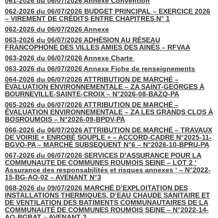
061-2026 du 06/07/2026 Annexe Convention
062-2026 du 06/07/2026 BUDGET PRINCIPAL – EXERCICE 2026
– VIREMENT DE CRÉDITS ENTRE CHAPITRES N° 1
062-2026 du 06/07/2026 Annexe
063-2026 du 06/07/2026 ADHÉSION AU RÉSEAU
FRANCOPHONE DES VILLES AMIES DES AINÉS – RFVAA
063-2026 du 06/07/2026 Annexe Charte
063-2026 du 06/07/2026 Annexe Fiche de renseignements
064-2026 du 06/07/2026 ATTRIBUTION DE MARCHÉ –
ÉVALUATION ENVIRONNEMENTALE – ZA SAINT-GEORGES À
BOURNEVILLE-SAINTE-CROIX – N°2026-08-BAZQ-PA
065-2026 du 06/07/2026 ATTRIBUTION DE MARCHÉ –
ÉVALUATION ENVIRONNEMENTALE – ZA LES GRANDS CLOS À
BOSROUMOIS – N°2026-09-BPDV-PA
066-2026 du 06/07/2026 ATTRIBUTION DE MARCHÉ – TRAVAUX
DE VOIRIE « ENROBÉ SOUPLE » – ACCORD-CADRE N°2025-11-
BGVO-PA – MARCHÉ SUBSEQUENT N°6 – N°2026-10-BPRU-PA
067-2026 du 06/07/2026 SERVICES D’ASSURANCE POUR LA
COMMUNAUTE DE COMMUNES ROUMOIS SEINE – LOT 2 ‘
Assurance des responsabilités et risques annexes ‘ – N°2022-
15-BG-AO-02 – AVENANT N°3
068-2026 du 09/07/2026 MARCHÉ D’EXPLOITATION DES
INSTALLATIONS THERMIQUES, D’EAU CHAUDE SANITAIRE ET
DE VENTILATION DES BATIMENTS COMMUNAUTAIRES DE LA
COMMUNAUTÉ DE COMMUNES ROUMOIS SEINE – N°2022-14-
AO-BGBAT – AVENANT 2