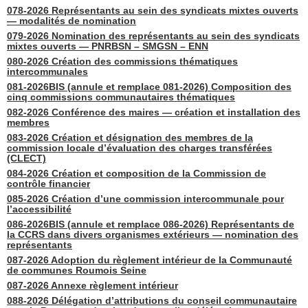
078-2026 Représentants au sein des syndicats mixtes ouverts
— modalités de nomination
079-2026 Nomination des représentants au sein des syndicats
mixtes ouverts — PNRBSN – SMGSN – ENN
080-2026 Création des commissions thématiques
intercommunales
081-2026BIS (annule et remplace 081-2026) Composition des
cinq commissions communautaires thématiques
082-2026 Conférence des maires — création et installation des
membres
083-2026 Création et désignation des membres de la
commission locale d’évaluation des charges transférées
(CLECT)
084-2026 Création et composition de la Commission de
contrôle financier
085-2026 Création d’une commission intercommunale pour
l’accessibilité
086-2026BIS (annule et remplace 086-2026) Représentants de
la CCRS dans divers organismes extérieurs — nomination des
représentants
087-2026 Adoption du règlement intérieur de la Communauté
de communes Roumois Seine
087-2026 Annexe règlement intérieur
088-2026 Délégation d’attributions du conseil communautaire