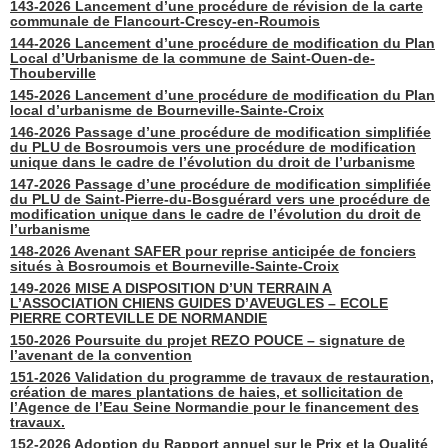
143-2026 Lancement d’une procédure de révision de la carte
communale de Flancourt-Crescy-en-Roumois
144-2026 Lancement d’une procédure de modification du Plan
Local d’Urbanisme de la commune de Saint-Ouen-de-
Thouberville
145-2026 Lancement d’une procédure de modification du Plan
local d’urbanisme de Bourneville-Sainte-Croix
146-2026 Passage d’une procédure de modification simplifiée
du PLU de Bosroumois vers une procédure de modification
unique dans le cadre de l’évolution du droit de l’urbanisme
147-2026 Passage d’une procédure de modification simplifiée
du PLU de Saint-Pierre-du-Bosguérard vers une procédure de
modification unique dans le cadre de l’évolution du droit de
l’urbanisme
148-2026 Avenant SAFER pour reprise anticipée de fonciers
situés à Bosroumois et Bourneville-Sainte-Croix
149-2026 MISE A DISPOSITION D’UN TERRAIN A
L’ASSOCIATION CHIENS GUIDES D’AVEUGLES – ECOLE
PIERRE CORTEVILLE DE NORMANDIE
150-2026 Poursuite du projet REZO POUCE – signature de
l’avenant de la convention
151-2026 Validation du programme de travaux de restauration,
création de mares plantations de haies, et sollicitation de
l’Agence de l’Eau Seine Normandie pour le financement des
travaux.
152-2026 Adoption du Rapport annuel sur le Prix et la Qualité