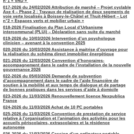
n°1 « VRD »
017-2026 du 24/02/2026 Attribution de marché – Projet cyclable
Axe 4 – Phase 2 : Travaux de réalisation de deux segments de
voie verte localisés à Boissey-le-Châtel et Thuit-Hébert – Lot
n°2 « Espaces verts et mobilier urbain »
018-2026 Finalisation du Plan Local d’Urbanisme
intercommunal (PLUi) – Déclaration sans suite du marché
019-2026 du 10/03/2026 Intervention d’un psychologue
clinicien – avenant à la convention 2025
020-2026 du 10/03/2026 Assistance à maitrise d’ouvrage pour
la réalisation du schéma direct immobilier énergétique
021-2026 du 12/03/2026 Convention d’honoraires-
accompagnement dans le cadre de l’installation de la nouvelle
gouvernance 2026
022-2026 du 05/03/2026 Demande de subvention
d’accompagnement dans le cadre de l’aide financière de
soutien à la mobilité et aux temps de dialogue et de partage
de bonnes pratiques dans les services d’aide à domicile
023-2026 du 11/03/2026 Renouvellement licence Nexpublica
France
024-2026 du 11/03/2026 Achat de 10 PC portables
025-2026 du 11/03/2026 Convention de prestation de service
relative à l’organisation et l’animation des activités pour les
accueils périscolaires, extrascolaires et la résidence
autonomie
026-2026 du 11/03/2026 Cession d’un ordinateur portable