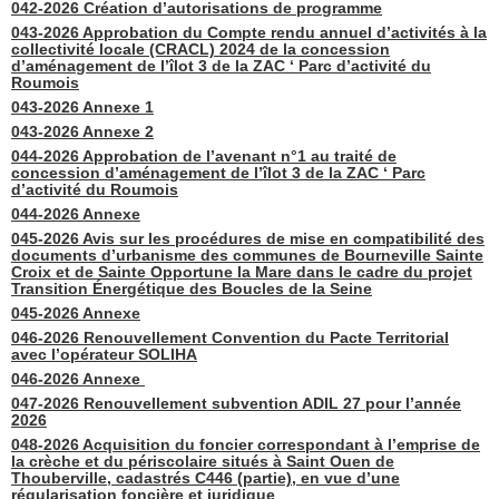
042-2026 Création d’autorisations de programme
043-2026 Approbation du Compte rendu annuel d’activités à la
collectivité locale (CRACL) 2024 de la concession
d’aménagement de l’îlot 3 de la ZAC ‘ Parc d’activité du
Roumois
043-2026 Annexe 1
043-2026 Annexe 2
044-2026 Approbation de l’avenant n°1 au traité de
concession d’aménagement de l’îlot 3 de la ZAC ‘ Parc
d’activité du Roumois
044-2026 Annexe
045-2026 Avis sur les procédures de mise en compatibilité des
documents d’urbanisme des communes de Bourneville Sainte
Croix et de Sainte Opportune la Mare dans le cadre du projet
Transition Énergétique des Boucles de la Seine
045-2026 Annexe
046-2026 Renouvellement Convention du Pacte Territorial
avec l’opérateur SOLIHA
046-2026 Annexe
047-2026 Renouvellement subvention ADIL 27 pour l’année
2026
048-2026 Acquisition du foncier correspondant à l’emprise de
la crèche et du périscolaire situés à Saint Ouen de
Thouberville, cadastrés C446 (partie), en vue d’une
régularisation foncière et juridique