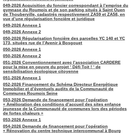
049-2026 Acquisition du foncier correspondant à l’emprise du
gymnase du Roumois et de son parking situés à Saint Ouen
de Thouberville, cadastrés respectivement ZA59 et ZA58, en
vue d’une régularisation foncière et juridique
049-2026 Annexe 1
049-2026 Annexe 2
050-2026 Régularisation foncière des parcelles YC 140 et YC
173, situées rue de l’Avenir à Bosgouet
050-2026 Annexe 1
050-2026 Annexe 2
051-2026 Conventionnement avec l’association CARDERE
pour la mise en oeuvre du projet ‘ Défi Toit ! ‘ de
sensibilisation écologique citoyenne
051-2026 Annexe 1
052-2026 Financement du Schéma Directeur Energétique
Immobilier et d’éventuels audits de la Communauté de
Communes Roumois Seine
053-2026 Demande de financement pour l’opération
« Amélioration des conditions d’accueil des sites enfance
jeunesse de la Communauté de communes lors des périodes
de fortes chaleurs »
053-2026 Annexe 1
054-2026 Demande de financement pour l’opération
« Rénovation du centre technique intercommunal à Bourg