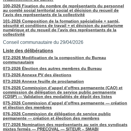
100-2026 Fixation du nombre de représentants du personnel
au comité social territorial social et décision du recueil de
l’avis des représentants de la collectivité
101-2026 Composition de la formation spécialisée « santé,
sécurité et conditions de travail » et décision du paritarisme
numérique et du recueil de l’avis des représentants de la
collectivité
Conseil communautaire du 29/04/2026
Liste des délibérations
072-2026 Modification de la composition du Bureau
communautaire
073-2026 Élection des autres membres du Bureau
073-2026 Annexe PV des élections
073-2026 Annexe feuille de proclamation
074-2026 Commission d’appel d’offres permanente (CAO) et
commission de délégation de service public permanente
(CDSP) — Validation des modalités de dépôt des listes
075-2026 Commission d’appel d’offres permanente — création
et élection des membres
076-2026 Commission de délégation de service public
permanente — création et élection des membres
077-2026 Nomination des représentants au sein des syndicats
mixtes fermés — PRECOVAL — SITEUR – SMABI