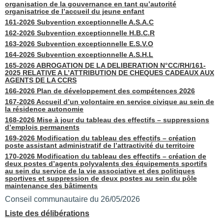
organisation de la gouvernance en tant qu’autorité
organisatrice de l’accueil du jeune enfant
161-2026 Subvention exceptionnelle A.S.A.C
162-2026 Subvention exceptionnelle H.B.C.R
163-2026 Subvention exceptionnelle E.S.V.O
164-2026 Subvention exceptionnelle A.S.H.L
165-2026 ABROGATION DE LA DELIBERATION N°CC/RH/161-
2025 RELATIVE A L’ATTRIBUTION DE CHEQUES CADEAUX AUX
AGENTS DE LA CCRS
166-2026 Plan de développement des compétences 2026
167-2026 Accueil d’un volontaire en service civique au sein de
la résidence autonomie
168-2026 Mise à jour du tableau des effectifs – suppressions
d’emplois permanents
169-2026 Modification du tableau des effectifs – création
poste assistant administratif de l’attractivité du territoire
170-2026 Modification du tableau des effectifs – création de
deux postes d’agents polyvalents des équipements sportifs
au sein du service de la vie associative et des politiques
sportives et suppression de deux postes au sein du pôle
maintenance des bâtiments
Conseil communautaire du 26/05/2026
Liste des délibérations