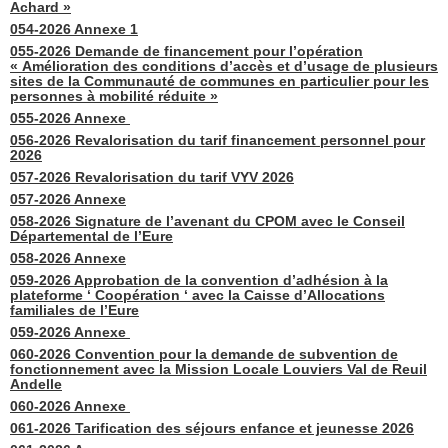
Achard »
054-2026 Annexe 1
055-2026 Demande de financement pour l’opération
« Amélioration des conditions d’accès et d’usage de plusieurs
sites de la Communauté de communes en particulier pour les
personnes à mobilité réduite »
055-2026 Annexe
056-2026 Revalorisation du tarif financement personnel pour
2026
057-2026 Revalorisation du tarif VYV 2026
057-2026 Annexe
058-2026 Signature de l’avenant du CPOM avec le Conseil
Départemental de l’Eure
058-2026 Annexe
059-2026 Approbation de la convention d’adhésion à la
plateforme ‘ Coopération ‘ avec la Caisse d’Allocations
familiales de l’Eure
059-2026 Annexe
060-2026 Convention pour la demande de subvention de
fonctionnement avec la Mission Locale Louviers Val de Reuil
Andelle
060-2026 Annexe
061-2026 Tarification des séjours enfance et jeunesse 2026