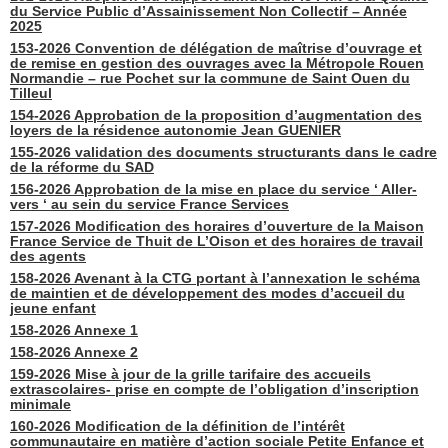
du Service Public d’Assainissement Non Collectif – Année
2025
153-2026 Convention de délégation de maîtrise d’ouvrage et
de remise en gestion des ouvrages avec la Métropole Rouen
Normandie – rue Pochet sur la commune de Saint Ouen du
Tilleul
154-2026 Approbation de la proposition d’augmentation des
loyers de la résidence autonomie Jean GUENIER
155-2026 validation des documents structurants dans le cadre
de la réforme du SAD
156-2026 Approbation de la mise en place du service ‘ Aller-
vers ‘ au sein du service France Services
157-2026 Modification des horaires d’ouverture de la Maison
France Service de Thuit de L’Oison et des horaires de travail
des agents
158-2026 Avenant à la CTG portant à l’annexation le schéma
de maintien et de développement des modes d’accueil du
jeune enfant
158-2026 Annexe 1
158-2026 Annexe 2
159-2026 Mise à jour de la grille tarifaire des accueils
extrascolaires- prise en compte de l’obligation d’inscription
minimale
160-2026 Modification de la définition de l’intérêt
communautaire en matière d’action sociale Petite Enfance et