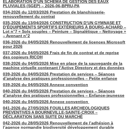
ÉLABORATION D’UN SCHÉMA DE GESTION DES EAUX
PLUVIALES (SGEP) – 2026-06-BPRU-PA
034-2026 du 12/03/2026 Prestation de blanchisserie-
renouvellement du contrat
035-2026 du 13/04/2026 CONSTRUCTION D’UN GYMNASE ET
D’ÉQUIPEMENTS SPORTIFS EXTÉRIEURS À BOURG-ACHARD –
Lot n°7 « Sols souples – Peinture – Signalétique – Nettoyage »
– Avenant n°2
036-2026 du 04/05/2026 Renouvellement de licences Microsoft
pour 2026
037-2026 du 04/05/2026 Frais de fin de contrat et de reprise
des copieurs RICOH
038-2026 du 04/05/2026 Mise en place de la sauvegarde de la
machine virtuelle contenant l’Active Directory et des données
039-2026 du 04/05/2026 Prestation de services – Séances
d’analyse des pratiques professionnelles – Petite enfance
039-2026 du 04/05/2026 Annexe convention
040-2026 du 04/05/2026 Prestation de services – Séances
d’analyse des pratiques professionnelles – Enfance-jeunesse
040-2026 du 04/05/2026 Annexe convention
041-2026 du 27/05/2026 FOUILLES ARCHEOLOGIQUES
PREVENTIVES A BOURNEVILLE-SAINTE-CROIX –
DÉCLARATION SANS SUITE DU MARCHÉ
042-2026 du 28/05/2026 Renouvellement de l’adhésion à
l’agence normandie biodiversité développement durable