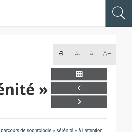
A+
A
A-
Imprimer la page
énité »
cours de sophrologie « sérénité » à l’attention