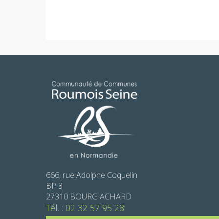
666, rue Adolphe Coquelin
BP 3
27310 BOURG ACHARD
Tél. : 02 32 57 95 28