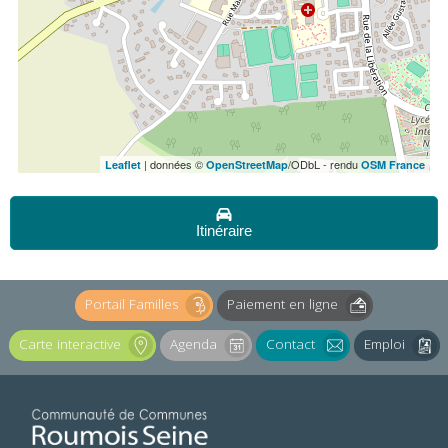
| données ©
/ODbL - rendu
Leaflet
OpenStreetMap
OSM France
Itinéraire
Portail Familles
Paiement en ligne
Carte interactive
Agenda
Contact
Emploi