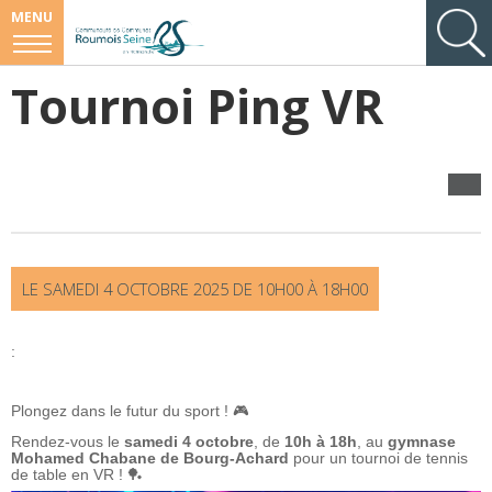
MENU
Tournoi Ping VR
LE
SAMEDI
4 OCTOBRE 2025 DE
10H00
À
18H00
:
Plongez dans le futur du sport ! 🎮
Rendez-vous le
samedi 4 octobre
, de
10h à 18h
, au
gymnase
Mohamed Chabane de Bourg-Achard
pour un tournoi de tennis
de table en VR ! 🏓