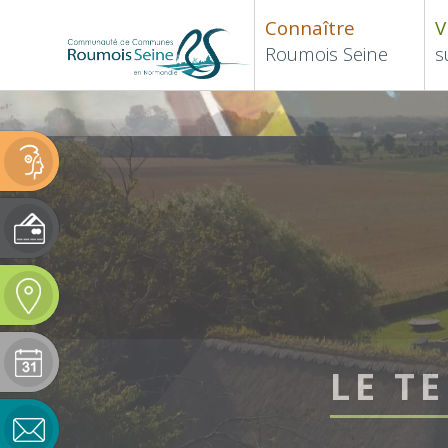
Connaître
V
Roumois Seine
s
LE T