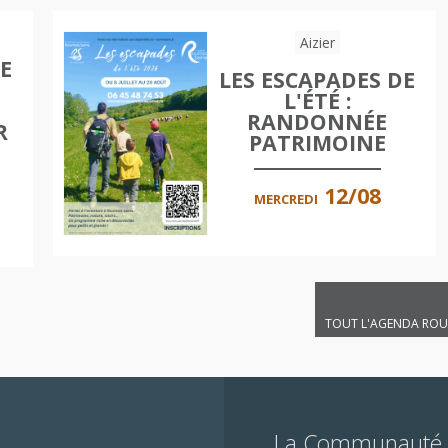
Aizier
E
LES ESCAPADES DE
L'ÉTÉ :
RANDONNÉE
R
PATRIMOINE
12/08
MERCREDI
TOUT L'AGENDA ROU
La Communauté