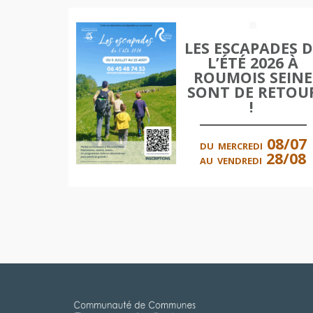
d
LES ESCAPADES D
ES DE
L’ÉTÉ 2026 À
TE DU
ROUMOIS SEINE
E
SONT DE RETOU
E
!
E
08/07
DU
MERCREDI
08
28/08
AU
VENDREDI