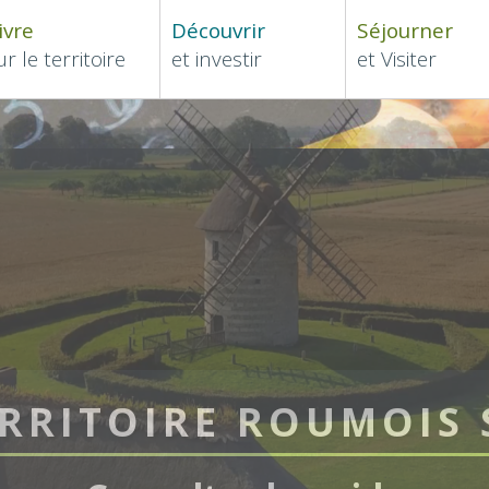
ivre
Découvrir
Séjourner
ur le territoire
et investir
et Visiter
ERRITOIRE ROUMOIS 