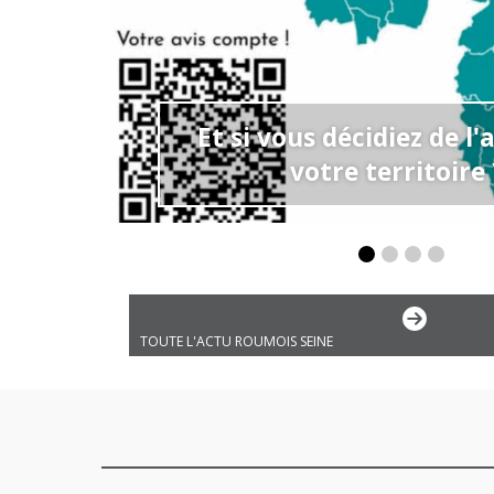
us
Et si vous décidiez de l'
votre territoire 
TOUTE L'ACTU ROUMOIS SEINE