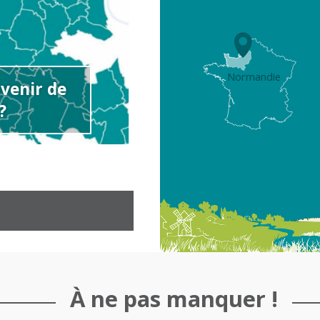
Normandie
avenir de
Les Escapades
?
Roumois Seine
À ne pas manquer !