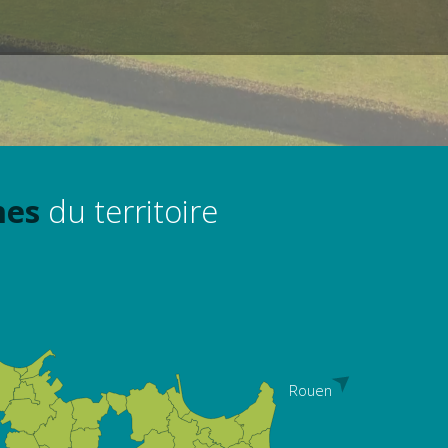
nes
du territoire
Rouen