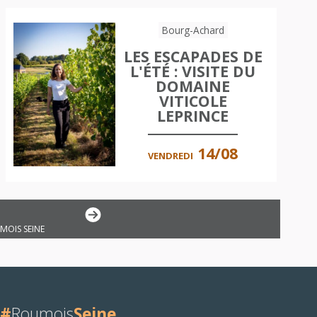
Bourg-Achard
LES ESCAPADES DE
L'ÉTÉ : VISITE DU
DOMAINE
VITICOLE
LEPRINCE
14/08
VENDREDI
MOIS SEINE
#
Roumois
Seine