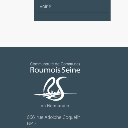
Voirie
666, rue Adolphe Coquelin
BP 3