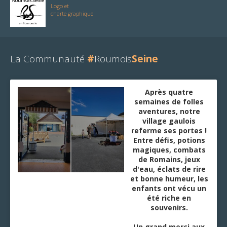
Logo et
charte graphique
La Communauté
#
Roumois
Seine
Après quatre
semaines de folles
aventures, notre
village gaulois
referme ses portes !
Entre défis, potions
magiques, combats
de Romains, jeux
d'eau, éclats de rire
et bonne humeur, les
enfants ont vécu un
été riche en
souvenirs.
Un grand merci aux