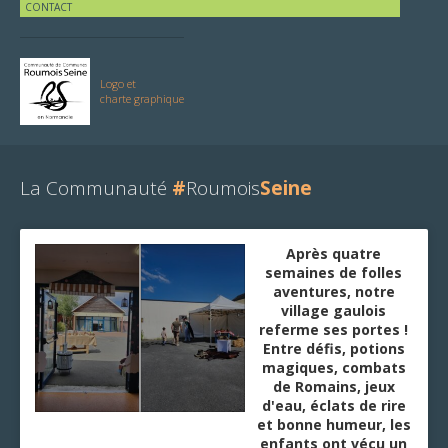
CONTACT
Logo et
charte graphique
La Communauté
#
Roumois
Seine
Après quatre
semaines de folles
aventures, notre
village gaulois
referme ses portes !
Entre défis, potions
magiques, combats
de Romains, jeux
d'eau, éclats de rire
et bonne humeur, les
enfants ont vécu un