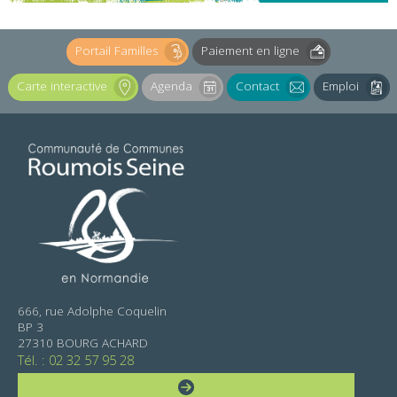
Portail Familles
Paiement en ligne
Carte interactive
Agenda
Contact
Emploi
666, rue Adolphe Coquelin
BP 3
27310 BOURG ACHARD
Tél. : 02 32 57 95 28