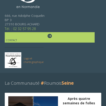
666, rue Adolphe Coquelin
BP 3
27310 BOURG ACHARD
Tél. : 02 32 57 95 28
CONTACT
Logo et
charte graphique
La Communauté
#
Roumois
Seine
Après quatre
semaines de folles