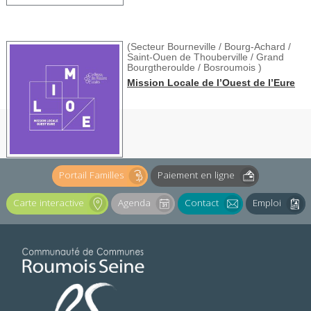
(Secteur Bourneville /
Bourg-Achard /
Saint-Ouen de Thouberville / Grand
Bourgtheroulde / Bosroumois )
Mission Locale de l’Ouest de l’Eure
Portail Familles
Paiement en ligne
Carte interactive
Agenda
Contact
Emploi