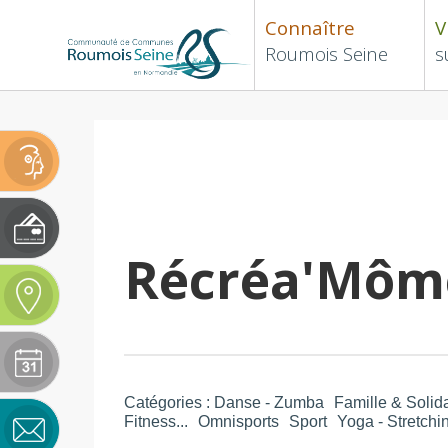
Connaître
V
Roumois Seine
s
Récréa'Môm
Catégories :
Danse - Zumba
Famille & Solida
Fitness...
Omnisports
Sport
Yoga - Stretchi