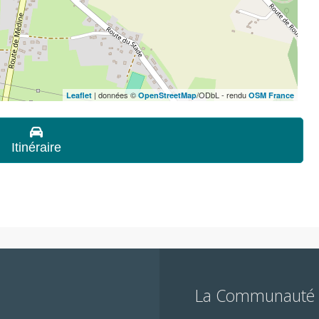
| données ©
/ODbL - rendu
Leaflet
OpenStreetMap
OSM France
Itinéraire
La Communauté