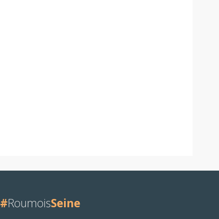
#
Roumois
Seine