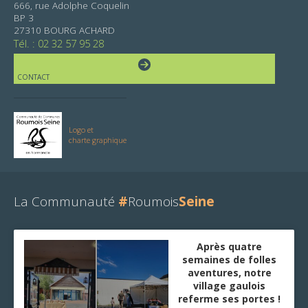
666, rue Adolphe Coquelin
BP 3
27310 BOURG ACHARD
Tél. : 02 32 57 95 28
CONTACT
Logo et
charte graphique
La Communauté
#
Roumois
Seine
Après quatre
semaines de folles
aventures, notre
village gaulois
referme ses portes !