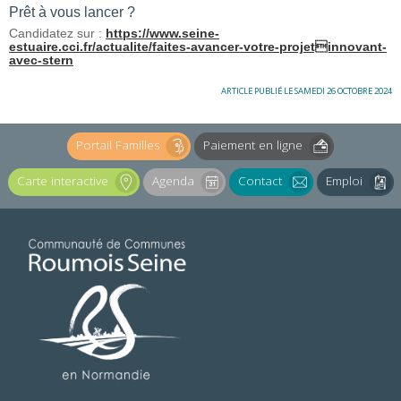
Prêt à vous lancer ?
Candidatez sur :
https://www.seine-
estuaire.cci.fr/actualite/faites-avancer-votre-projetinnovant-
avec-stern
ARTICLE PUBLIÉ LE SAMEDI 26 OCTOBRE 2024
Portail Familles
Paiement en ligne
Carte interactive
Agenda
Contact
Emploi