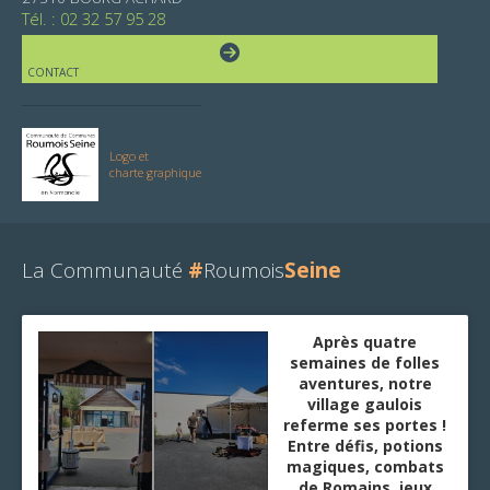
Tél. : 02 32 57 95 28
CONTACT
Logo et
charte graphique
La Communauté
#
Roumois
Seine
Après quatre
semaines de folles
aventures, notre
village gaulois
referme ses portes !
Entre défis, potions
magiques, combats
de Romains, jeux