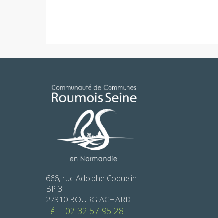
666, rue Adolphe Coquelin
BP 3
27310 BOURG ACHARD
Tél. : 02 32 57 95 28