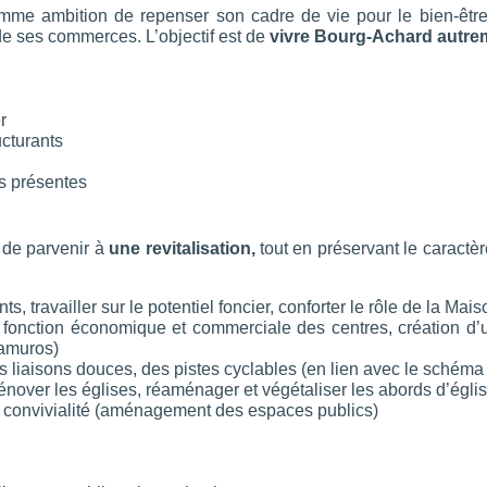
ambition de repenser son cadre de vie pour le bien-être de
 de ses commerces. L’objectif est de
vivre Bourg-Achard autre
r
ucturants
es présentes
 de parvenir à
une revitalisation,
tout en préservant le caractè
ts, travailler sur le potentiel foncier, conforter le rôle de la Ma
 fonction économique et commerciale des centres, création d
ramuros)
des liaisons douces, des pistes cyclables (en lien avec le schéma
 rénover les églises, réaménager et végétaliser les abords d’égli
a convivialité (aménagement des espaces publics)