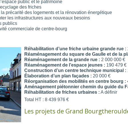
l’espace public et le patrimoine
recyclage des friches
re la précarité des logements et la rénovation énergétique
pter les infrastructures aux nouveaux besoins
s publics
tivité commerciale de centre-bourg
Réhabilitation d’une friche urbaine grande rue :
Réaménagement du square de Gaulle et de la pla
Réaménagement de la grande rue :
2 000 000 €
Réaménagement de l’espace jeunes :
190 479 €
Construction d’un centre technique municipal :
Élaboration d’un plan façades :
20 000 €
Réorganisation des mobilités en centre bourg :
Aménagement piétonnier chemin du guide du Fa
Réhabilitation de friches urbaines :
A définir
Total HT : 8 439 976 €
Les projets de Grand Bourgtherould