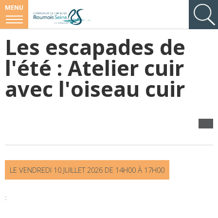
MENU
Les escapades de
l'été : Atelier cuir
avec l'oiseau cuir
LE
VENDREDI
10 JUILLET 2026 DE
14H00
À
17H00
: