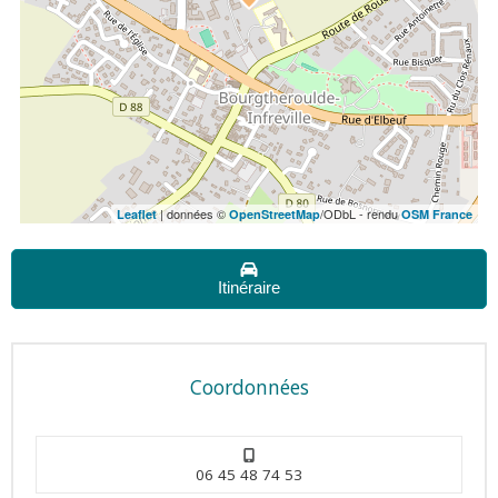
| données ©
/ODbL - rendu
Leaflet
OpenStreetMap
OSM France
Itinéraire
Coordonnées
06 45 48 74 53